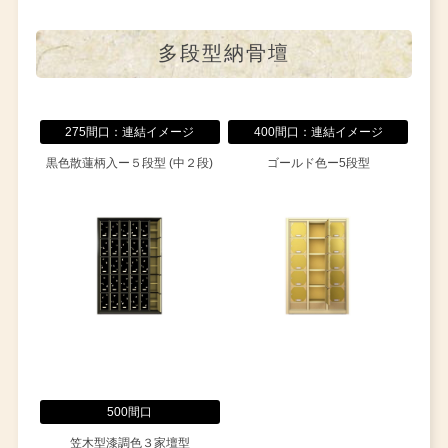
多段型納骨壇
275間口：連結イメージ
400間口：連結イメージ
黒色散蓮柄入ー５段型 (中２段)
ゴールド色ー5段型
500間口
笠木型漆調色３家壇型