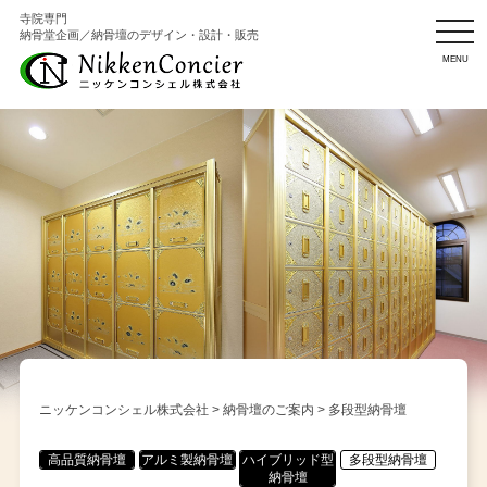
寺院専門
納骨堂企画／納骨壇のデザイン・設計・販売
MENU
ニッケンコンシェル株式会社
>
納骨壇のご案内
>
多段型納骨壇
高品質納骨壇
アルミ製納骨壇
ハイブリッド型
多段型納骨壇
納骨壇