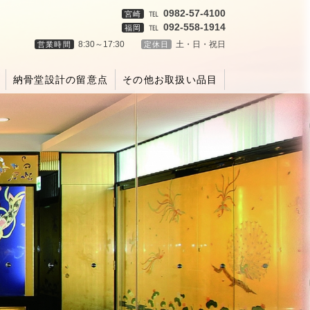
℡
0982-57‐4100
宮崎
℡
092‐558‐1914
福岡
8:30～17:30
土・日・祝日
営業時間
定休日
納骨堂設計の留意点
その他お取扱い品目