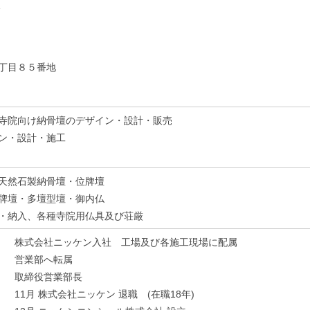
1
丁目８５番地
寺院向け納骨壇のデザイン・設計・販売
ン・設計・施工
天然石製納骨壇・位牌壇
牌壇・多壇型壇・御内仏
・納入、各種寺院用仏具及び荘厳
6年） 株式会社ニッケン入社 工場及び各施工現場に配属
年） 営業部へ転属
7年） 取締役営業部長
年） 11月 株式会社ニッケン 退職 (在職18年)