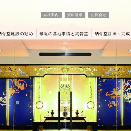
会社案内
資料請求
お問合せ
納骨堂建設の勧め
最近の墓地事情と納骨堂
納骨堂計画～完成