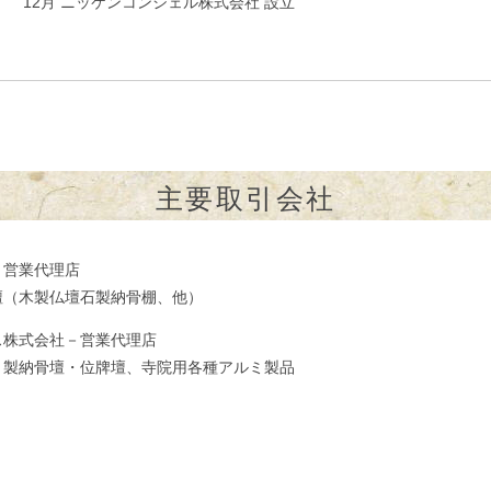
年） 12月 ニッケンコンシェル株式会社 設立
主要取引会社
－営業代理店
壇（木製仏壇石製納骨棚、他）
ス株式会社－営業代理店
ミ製納骨壇・位牌壇、寺院用各種アルミ製品