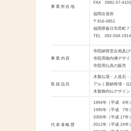
FAX 0982-57-410
事業所在地
福岡出張所
〒816-0851
福岡県春日市昇町７
TEL 092-558-1914
寺院納骨堂企画及び
事業内容
寺院用御内佛デザイ
寺院用仏具の販売
木製仏壇・人造石・
取扱品目
アルミ製納骨壇・位
木製御内仏デザイン
1994年（平成 
1995年（平成 7
2005年（平成 1
2012年（平成 24
代表者略歴