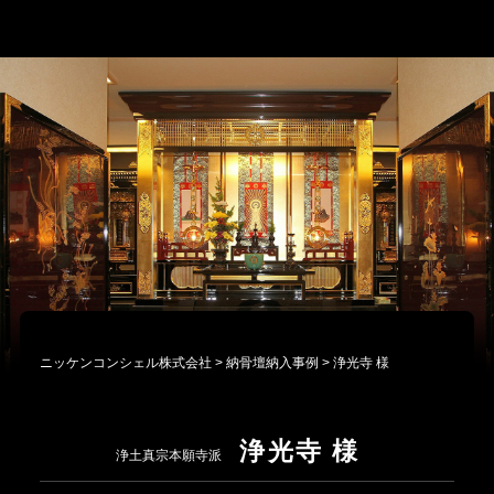
ニッケンコンシェル株式会社
>
納骨壇納入事例
>
浄光寺 様
浄光寺 様
浄土真宗本願寺派