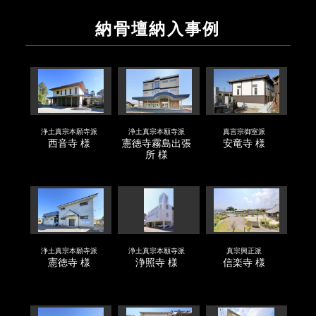
納骨壇納入事例
浄土真宗本願寺派
浄土真宗本願寺派
真言宗御室派
西音寺 様
憲徳寺霧島出張
安竜寺 様
所 様
浄土真宗本願寺派
浄土真宗本願寺派
真宗興正派
憲徳寺 様
浄照寺 様
信楽寺 様