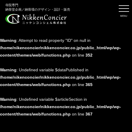
寺院専門
納骨堂企画／納骨壇のデザイン・設計・販売
Warning
: Undefined variable $post in
MENU
/home/nikenconcier/nikkenconcier.co.jp/public_html/wp/wp-
content/themes/web/functions.php
on line
352
Warning
: Attempt to read property "ID" on null in
/home/nikenconcier/nikkenconcier.co.jp/public_html/wp/wp-
content/themes/web/functions.php
on line
352
Warning
: Undefined variable $dataPublished in
/home/nikenconcier/nikkenconcier.co.jp/public_html/wp/wp-
content/themes/web/functions.php
on line
365
Warning
: Undefined variable $articleSection in
/home/nikenconcier/nikkenconcier.co.jp/public_html/wp/wp-
content/themes/web/functions.php
on line
367