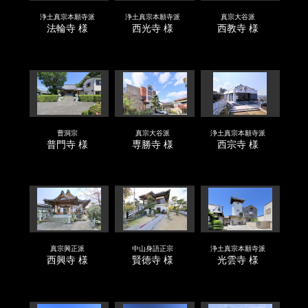
浄土真宗本願寺派
浄土真宗本願寺派
真宗大谷派
法輪寺 様
西光寺 様
西教寺 様
曹洞宗
真宗大谷派
浄土真宗本願寺派
普門寺 様
専勝寺 様
西宗寺 様
真宗興正派
中山身語正宗
浄土真宗本願寺派
西興寺 様
賢徳寺 様
光雲寺 様