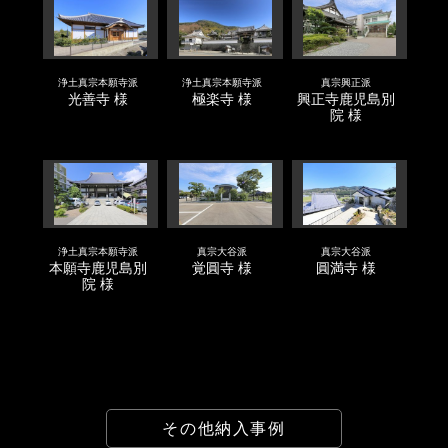
浄土真宗本願寺派
浄土真宗本願寺派
真宗興正派
光善寺 様
極楽寺 様
興正寺鹿児島別
院 様
浄土真宗本願寺派
真宗大谷派
真宗大谷派
本願寺鹿児島別
覚圓寺 様
圓満寺 様
院 様
その他納入事例