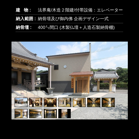
建 物 :
法界庵/木造２階建/付帯設備：エレベーター
納入範囲 :
納骨壇及び御内佛 企画デザイン一式
納骨壇 :
400㍉間口 (木製仏壇＋人造石製納骨棚)