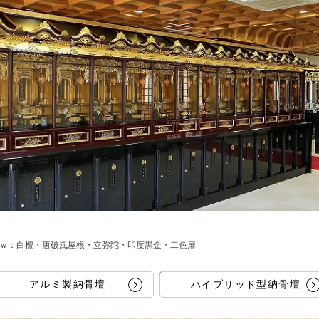
00ｗ：白檀・唐破風屋根・立弥陀・印度黒金・二色扉
アルミ製納骨壇
ハイブリッド型納骨壇