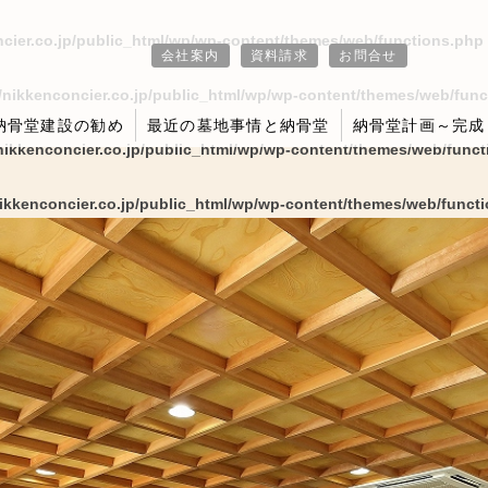
cier.co.jp/public_html/wp/wp-content/themes/web/functions.php
会社案内
資料請求
お問合せ
/nikkenconcier.co.jp/public_html/wp/wp-content/themes/web/fun
納骨堂建設の勧め
最近の墓地事情と納骨堂
納骨堂計画～完成
nikkenconcier.co.jp/public_html/wp/wp-content/themes/web/func
ikkenconcier.co.jp/public_html/wp/wp-content/themes/web/funct