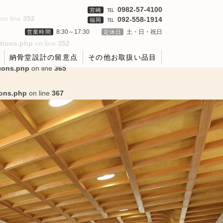
℡
0982-57‐4100
宮崎
on line
352
℡
092‐558‐1914
福岡
8:30～17:30
土・日・祝日
営業時間
定休日
ctions.php
on line
352
納骨堂設計の留意点
その他お取扱い品目
tions.php
on line
365
ions.php
on line
367