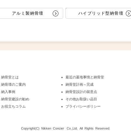
アルミ製納骨壇
ハイブリッド型納骨壇
納骨堂とは
最近の墓地事情と納骨堂
納骨壇のご案内
納骨堂計画～完成
納入事例
納骨堂設計の留意点
納骨堂建設の勧め
その他お取扱い品目
お役立ちコラム
プライバシーポリシー
Copyright(C) Nikken Concier Co.,Ltd. All Rights Reserved.