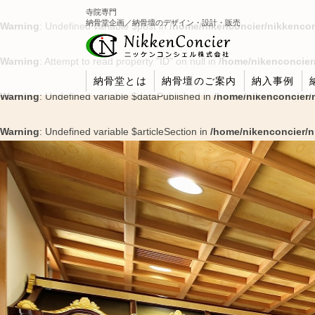
寺院専門
納骨堂企画／納骨壇のデザイン・設計・販売
Warning
: Undefined variable $post in
/home/nikenconcier/nikkencon
Warning
: Attempt to read property "ID" on null in
/home/nikenconcier
納骨堂とは
納骨壇のご案内
納入事例
Warning
: Undefined variable $dataPublished in
/home/nikenconcier/
Warning
: Undefined variable $articleSection in
/home/nikenconcier/n