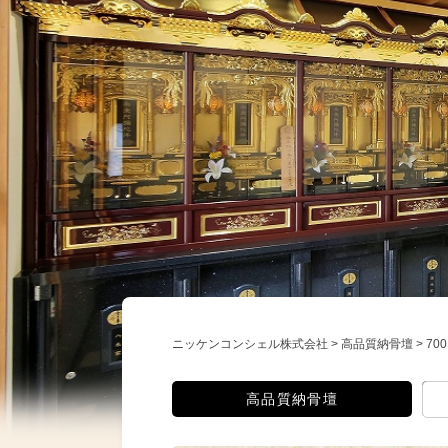
ニッケンコンシェル株式会社
>
高品質納骨壇
>
7
高品質納骨壇