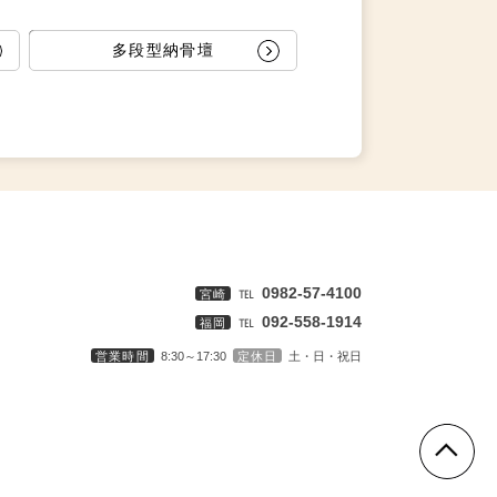
多段型納骨壇
℡
0982-57‐4100
宮崎
℡
092‐558‐1914
福岡
営業時間
8:30～17:30
定休日
土・日・祝日