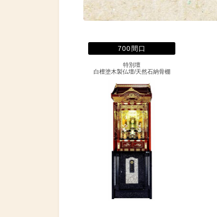
700間口
特別壇
白檀塗木製仏壇/天然石納骨棚